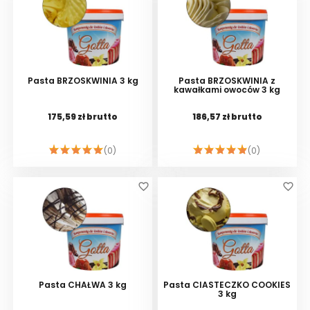
Pasta BRZOSKWINIA 3 kg
Pasta BRZOSKWINIA z
kawałkami owoców 3 kg
175,59 zł brutto
186,57 zł brutto
(0)
(0)
DO KOSZYKA
DO KOSZYKA
favorite_border
favorite_border
Pasta CHAŁWA 3 kg
Pasta CIASTECZKO COOKIES
3 kg