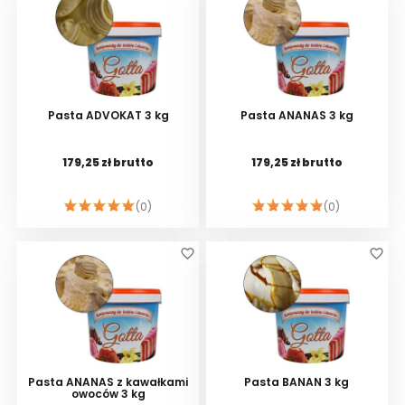
Pasta ADVOKAT 3 kg
Pasta ANANAS 3 kg
179,25 zł brutto
179,25 zł brutto
(0)
(0)
DO KOSZYKA
DO KOSZYKA
favorite_border
favorite_border
Pasta ANANAS z kawałkami
Pasta BANAN 3 kg
owoców 3 kg