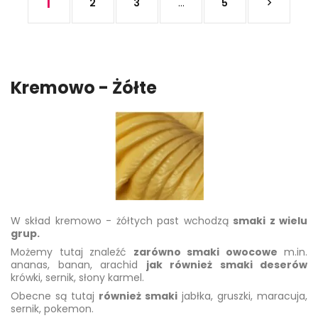
1
2
3
…
5

Kremowo - Żółte
W skład kremowo - żółtych past wchodzą
smaki z wielu
grup.
Możemy tutaj znaleźć
zarówno smaki owocowe
m.in.
ananas, banan, arachid
jak również smaki deserów
krówki, sernik, słony karmel.
Obecne są tutaj
również smaki
jabłka, gruszki, maracuja,
sernik, pokemon.