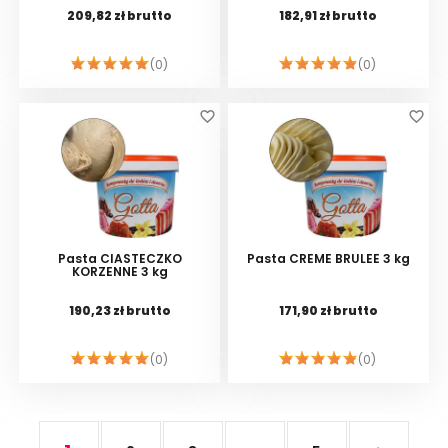
209,82 zł brutto
182,91 zł brutto
(0)
(0)
DO KOSZYKA
DO KOSZYKA
favorite_border
favorite_border
Pasta CIASTECZKO
Pasta CREME BRULEE 3 kg
KORZENNE 3 kg
190,23 zł brutto
171,90 zł brutto
(0)
(0)
DO KOSZYKA
DO KOSZYKA