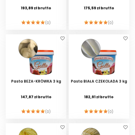
193,89 zł brutto
175,59 zł brutto
(0)
(0)
DO KOSZYKA
DO KOSZYKA
favorite_border
favorite_border
Pasta BEZA-KRÓWKA 3 kg
Pasta BIAŁA CZEKOLADA 3 kg
147,87 zł brutto
182,91 zł brutto
(0)
(0)
DO KOSZYKA
DO KOSZYKA
favorite_border
favorite_border