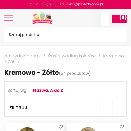
17 862 90 30
,
530 181 177
lp.wodolodytsap@pelks
(0)
pastydolodow.pl
Pasty według kolorów
Kremowo
- Żółte
Kremowo - Żółte
(54 produktów)
Sortuj wg:
Nazwa, A do Z
FILTRUJ
favorite_border
favorite_border