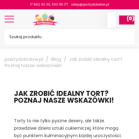
17 862 90 30
,
530 181 177
lp.wodolodytsap@pelks
(0)
pastydolodow.pl
Blog
Jak zrobić idealny tort?
Poznaj nasze wskazówki!
JAK ZROBIĆ IDEALNY TORT?
POZNAJ NASZE WSKAZÓWKI!
Torty to nie tylko pyszne desery, ale także
prawdziwe dzieła sztuki cukierniczej, które mogą
być punktem kulminacyjnym każdej uroczystości.