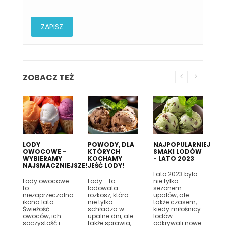
ZOBACZ TEŻ
LODY
POWODY, DLA
NAJPOPULARNIEJSZE
OWOCOWE -
KTÓRYCH
SMAKI LODÓW
WYBIERAMY
KOCHAMY
- LATO 2023
NAJSMACZNIEJSZE!
JEŚĆ LODY!
Lato 2023 było
Lody owocowe
Lody - ta
nie tylko
to
lodowata
sezonem
niezaprzeczalna
rozkosz, która
upałów, ale
ikona lata.
nie tylko
także czasem,
Świeżość
schładza w
kiedy miłośnicy
owoców, ich
upalne dni, ale
lodów
soczystość i
także sprawia,
odkrywali nowe