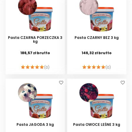
Pasta CZARNA PORZECZKA 3
Pasta CZARNY BEZ 3 kg
kg
186,57 zł brutto
146,32 zł brutto
(0)
(0)
DO KOSZYKA
DO KOSZYKA
favorite_border
favorite_border
Pasta JAGODA 3 kg
Pasta OWOCE LEŚNE 3 kg