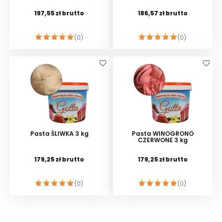
197,55 zł brutto
186,57 zł brutto
(0)
(0)
DO KOSZYKA
DO KOSZYKA
favorite_border
favorite_border
Pasta ŚLIWKA 3 kg
Pasta WINOGRONO
CZERWONE 3 kg
179,25 zł brutto
179,25 zł brutto
(0)
(0)
DO KOSZYKA
DO KOSZYKA