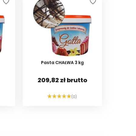
favorite_border
favorite_border
Pasta CHAŁWA 3 kg
209,82 zł brutto
(0)
DO KOSZYKA