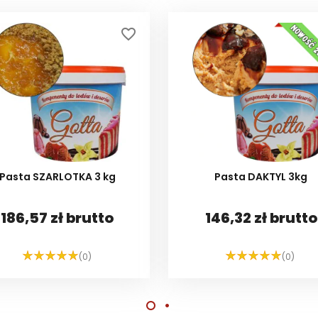
favorite_border
Pasta SZARLOTKA 3 kg
Pasta DAKTYL 3kg
186,57 zł brutto
146,32 zł brutto
(0)
(0)
DO KOSZYKA
DO KOSZYKA