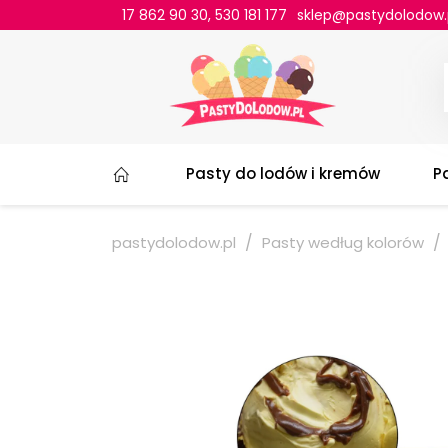
17 862 90 30
,
530 181 177
lp.wodolodytsap@pel
Pasty do lodów i kremów
P
pastydolodow.pl
Pasty według kolorów