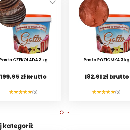
favorite_border
Pasta CZEKOLADA 3 kg
Pasta POZIOMKA 3 kg
199,95 zł brutto
182,91 zł brutto
(0)
(0)
DO KOSZYKA
DO KOSZYKA
 kategorii: