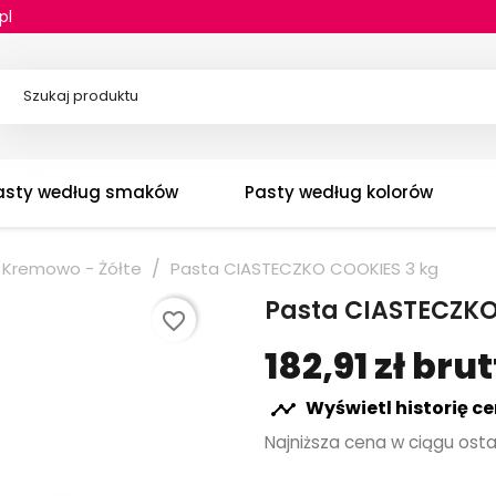
ks
asty według smaków
Pasty według kolorów
Kremowo - Żółte
Pasta CIASTECZKO COOKIES 3 kg
Pasta CIASTECZKO
favorite_border
182,91 zł bru
Wyświetl historię c

Najniższa cena w ciągu osta