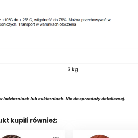
3 kg
 lodziarniach lub cukierniach. Nie do sprzedaży detalicznej.
ukt kupili również: