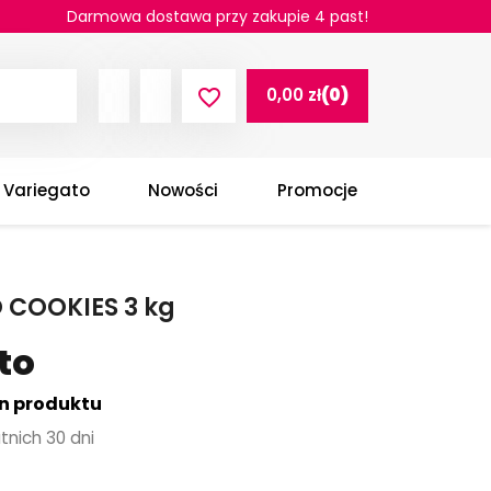
Darmowa dostawa przy zakupie 4 past!
0,00 zł
(0)
favorite_border
Variegato
Nowości
Promocje
 COOKIES 3 kg
tto
en produktu
tnich 30 dni