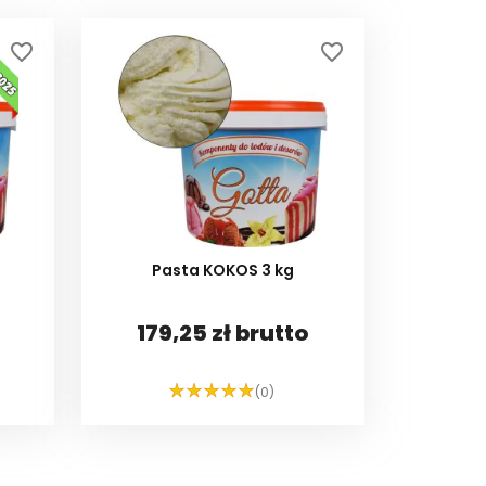
favorite_border
favorite_border
Pasta KOKOS 3 kg
179,25 zł brutto
(0)
DO KOSZYKA