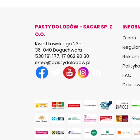
PASTY DO LODÓW - SACAR SP. Z
INFOR
O.O.
O nas
Kwiatkowskiego 23a
Regula
36-040 Boguchwała
530 181 177, 17 862 90 30
Reklam
lp.wodolodytsap@pelks
Polityk
Facebook
Twitter
YouTube
Instagram
LinkedIn
TikTok
FAQ
Dosta