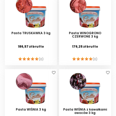
Pasta TRUSKAWKA 3 kg
Pasta WINOGRONO
CZERWONE 3 kg
186,57 zł brutto
179,25 zł brutto
(0)
(0)
DO KOSZYKA
DO KOSZYKA
favorite_border
favorite_border
Pasta WIŚNIA 3 kg
Pasta WIŚNIA z kawałkami
owoców 3 kg