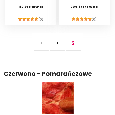
182,91 zł brutto
204,87 zł brutto
(0)
(0)
DO KOSZYKA
DO KOSZYKA
2
1

Czerwono - Pomarańczowe